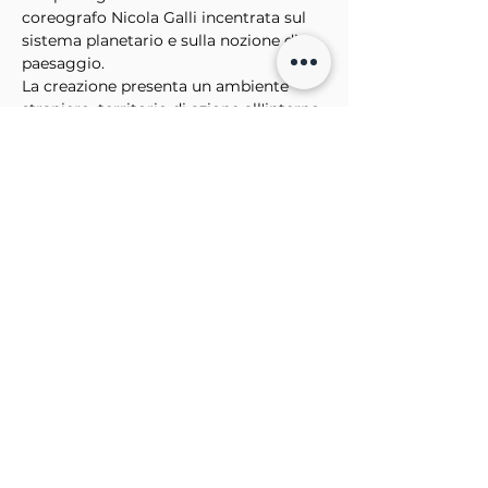
coreografo Nicola Galli incentrata sul 
sistema planetario e sulla nozione di 
paesaggio.
La creazione presenta un ambiente 
straniero, territorio di azione all'interno 
del quale prende forma una figura di 
natura primordiale.
Il corpo plastico e duttile respira e si 
articola nello spazio con vitalità 
selvatica tessendo un disegno 
multiforme di gesti per svelare il 
rapporto di correlazione e 
interdipenenza tra uomo e natura. 
Come immerso in una nuvola, mostra 
il suo instancabile movimento ai nostri 
occhi che, facilmente, si affezionano al 
dettaglio per ricercare le infinite 
sfumature del corpo.
Biglietto unico per la serata
Intero 14 euro
Rridotto 12 euro