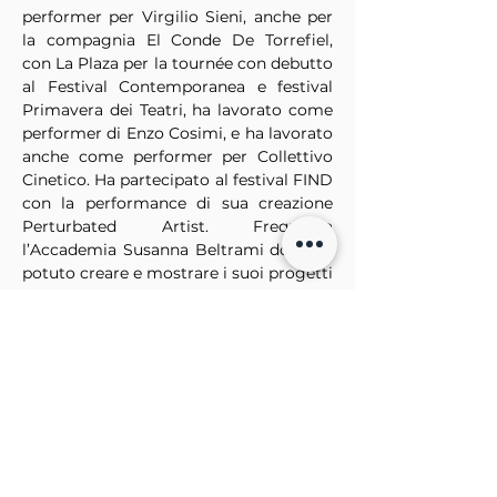
performer per Virgilio Sieni, anche per 
la compagnia El Conde De Torrefiel, 
con La Plaza per la tournée con debutto 
al Festival Contemporanea e festival 
Primavera dei Teatri, ha lavorato come 
performer di Enzo Cosimi, e ha lavorato 
anche come performer per Collettivo 
Cinetico. Ha partecipato al festival FIND 
con la performance di sua creazione 
Perturbated Artist. Frequenta 
l’Accademia Susanna Beltrami dove ha 
potuto creare e mostrare i suoi progetti 
coreografici: Perturbeted Artist, 
Trauma e Minotauro. Ha partecipato al 
festival MilanOltre coreografando un 
progetto di Miolteens con il titolo 
Antigone: recitativo per voce sola.
EVENTO GRATUITO
Per maggiori info 