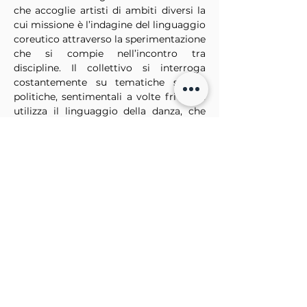
che accoglie artisti di ambiti diversi la 
cui missione è l’indagine del linguaggio 
coreutico attraverso la sperimentazione 
che si compie nell’incontro tra 
discipline. Il collettivo si interroga 
costantemente su tematiche sociali, 
politiche, sentimentali a volte frivole e 
utilizza il linguaggio della danza, che 
considera per sua natura intraducibile, 
“capace di essere tutto”, “accadimento 
in scena” e “accadimento della realtà”.
EVENTO GRATUITO
Per maggiori info 
promozione@dhpiu.com
+39 329 6005802
PRENOTA