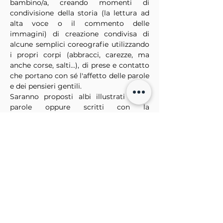
bambino/a, creando momenti di 
condivisione della storia (la lettura ad 
alta voce o il commento delle 
immagini) di creazione condivisa di 
alcune semplici coreografie utilizzando 
i propri corpi (abbracci, carezze, ma 
anche corse, salti...), di prese e contatto 
che portano con sé l'affetto delle parole 
e dei pensieri gentili.
Saranno proposti albi illustrati senza 
parole oppure scritti con la 
Comunicazione Alternativa 
Aumentativa per favorire partecipanti 
neurodivergenti (DSA) o in età 
prescolare.
ArteVOX porta avanti da anni un lavoro 
sullo studio e la trasfigurazione 
dell'albo illustrato, fino a produrre 
spettacoli teatrali e progetti culturali a 
partire da essi, come nel caso della 
produzione di teatro ragazzi "Briciole di 