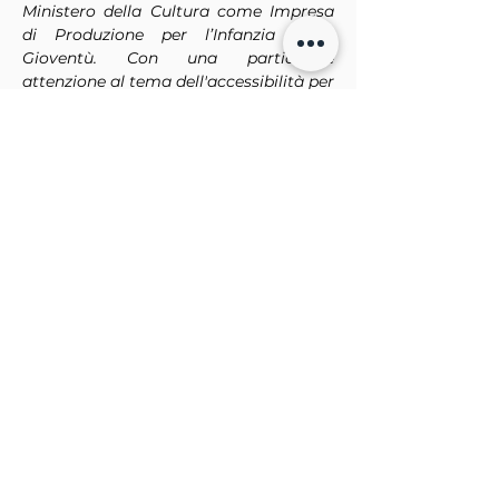
Ministero della Cultura come Impresa 
di Produzione per l’Infanzia e la 
Gioventù. Con una particolare 
attenzione al tema dell'accessibilità per 
un pubblico neurodivergente e con 
disabilità sensoriali, si occupa di 
produzione teatrale, formazione con 
laboratori per scuole di ogni ordine e 
grado, famiglie e anche operatori del 
settore, progettazione culturale per 
enti e organizzazioni, rigenerazione 
urbana a base culturale e percorsi di 
audience engagement. ArteVOX porta 
avanti da anni un lavoro sullo studio e 
la trasfigurazione dell'albo illustrato, 
fino a produrre spettacoli teatrali e 
progetti culturali a partire da essi. 