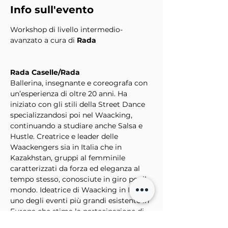
Info sull'evento
Workshop di livello intermedio-
avanzato a cura di 
Rada
Rada Caselle/Rada
Ballerina, insegnante e coreografa con 
un’esperienza di oltre 20 anni. Ha 
iniziato con gli stili della Street Dance 
specializzandosi poi nel Waacking, 
continuando a studiare anche Salsa e 
Hustle. Creatrice e leader delle 
Waackengers sia in Italia che in 
Kazakhstan, gruppi al femminile 
caratterizzati da forza ed eleganza al 
tempo stesso, conosciute in giro per il 
mondo. Ideatrice di Waacking in Italia, 
uno degli eventi più grandi esistente in 
Europa che stima la partecipazione di 
circa 250 ballerini provenienti da tutto 