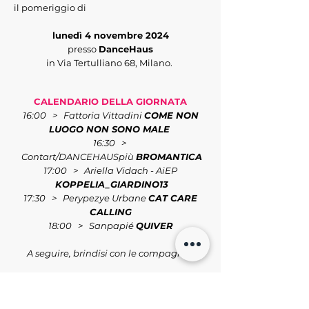
il pomeriggio di
lunedì 4 novembre 2024
presso
DanceHaus
in Via Tertulliano 68, Milano.
CALENDARIO DELLA GIORNATA
16:00 > Fattoria Vittadini
COME NON
LUOGO NON SONO MALE
16:30 >
Contart/DANCEHAUSpiù
BROMANTICA
17:00 > Ariella Vidach - AiEP
KOPPELIA_GIARDINO13
17:30 > Perypezye Urbane
CAT CARE
CALLING
18:00 > Sanpapié
QUIVER
A seguire, brindisi con le compagnie.
Per partecipare è necessario registrarsi,
compilando il
form
entro il 28 ottobre
.