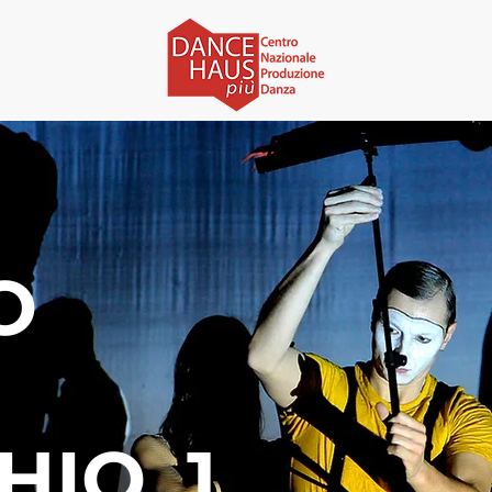
O
IO, 1