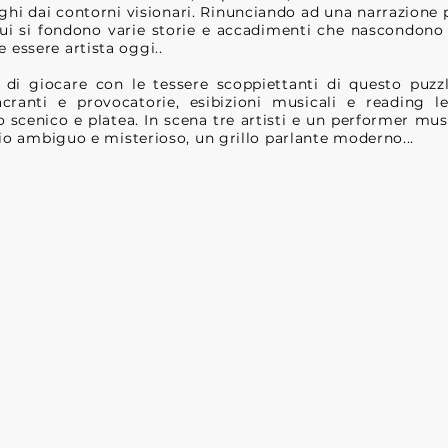
oghi dai contorni visionari. Rinunciando ad una narrazione 
in cui si fondono varie storie e accadimenti che nascondo
e essere artista oggi..
 di giocare con le tessere scoppiettanti di questo puz
cranti e provocatorie, esibizioni musicali e reading le
scenico e platea. In scena tre artisti e un performer musi
 ambiguo e misterioso, un grillo parlante moderno...