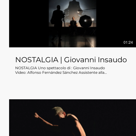
tentativo di ridarle forza e forma. L’unica via per uscire da
questo sogno-incubo è che le due parti ritornino a coincidere,
per tornare insieme, più forti, alla realtà. Delicious overdose is a
dream , a visionary metaphor and oneiric inner journey. She
undertakes a voyage -followed and accompanied by him-
under the endless rain of candy wrappers . The sweetness
seems to be very sweet until it gets over the limit, becomes
toxic, overwhelms and takes her vital energy. As a victim of her
own temptation, she is entering in a liquefied mental and
01:24
physic stage due to a glycemic overdose. The only way to
escape from this state is to go back to reality and reconnect
her with him(her)self. ​ WINNER EIRFURT INTERNATIONAL
NOSTALGIA | Giovanni Insaudo
COMPETITION 2020 BUDAPEST SZOLO/DUO COMPETITION
2021 - Best Duo Dance Performance
NOSTALGIA Uno spettacolo di : Giovanni Insaudo
Video: Alfonso Fernández Sánchez Assistente alla
coreografia: Sandra Salietti Aguilera Danzatori: Sandra Salietti
Aguilera, Hélias Dorvault Produzione: DANCEHAUSpiù I Vespri
Coproduzione: I Vespri con il supporto di TanzLabor ROXY
Ulm, Twain_Direzioni Altre, Palcoscenico Danza