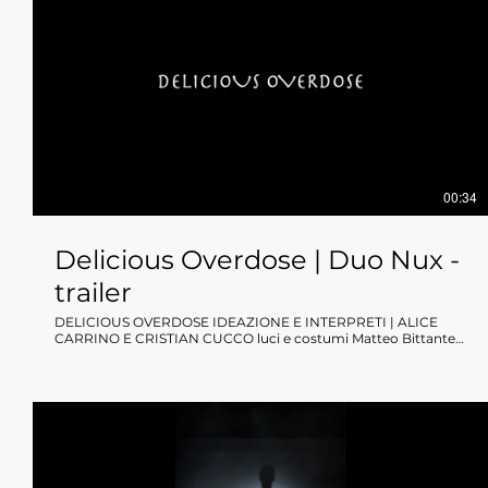
00:34
Delicious Overdose | Duo Nux -
trailer
DELICIOUS OVERDOSE IDEAZIONE E INTERPRETI | ALICE
CARRINO E CRISTIAN CUCCO luci e costumi Matteo Bittante
foto di scena Michela Piccinini UNA PRODUZIONE
DANCEHAUSpiù durata 25" Delicious overdose è un sogno,
una metafora visionaria ed onirica di un percorso interiore. Lei
intraprende un viaggio, seguita e accompagnata da lui, sotto
un’ineluttabile pioggia di carte di caramelle. La dolcezza,
all’inizio gratificante, supera poi i limiti e diviene tossica, tanto
da sopraffarla e toglierle ogni energia vitale. Preda della
tentazione, lei soccombe in un overdose glicemica, entrando
così in uno stadio mentale e fisico di liquefazione; inutile ogni