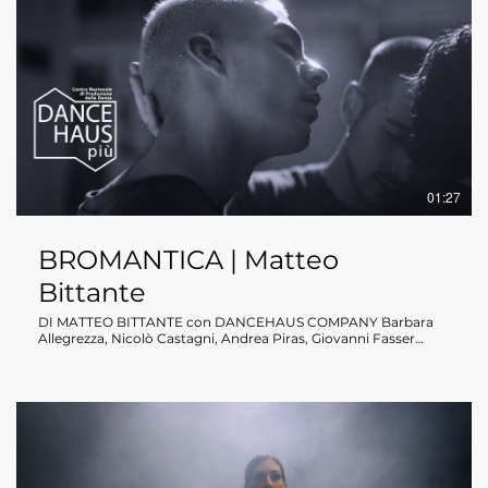
mua video CLAUDIA LOI musiche Autori Vari produzione 2025
DANCEHAUSpiù CNPD In collaborazione con MILANOLTRE
FESTIVAL un ringraziamento speciale a: MOVIE CHROME
MONICA BRAGAGNOLI LUZ MARIA JARAMILLO Un viaggio tra
passione proibita, colpa e destino, ispirato al romanzo di
Josephine Hart e al film diretto da Louis Malle. Una storia
d’amore intrisa di follia, morte, mistero, dove i due protagonisti
sono, allo stesso tempo, vittime e carnefici. Una sfida di due
grandi artisti della danza Manuela Montanari e Antonino
Sutera, già primi ballerini del Teatro alla Scala insieme a Nicolo
Brizzi.
01:27
BROMANTICA | Matteo
Bittante
DI MATTEO BITTANTE con DANCEHAUS COMPANY Barbara
Allegrezza, Nicolò Castagni, Andrea Piras, Giovanni Fasser
PRODUZIONE DANCEHAUSpiù - nuova produzione 2024
Videomaking Salvatore Lazzaro Oggi che l'ombra della guerra
si avverte come un’eco, manifestandosi nell'egemonia del caos
e della discordia, il coreografo indaga la bellezza, la pace e
l’armonia. Esplora quelle relazioni umane che vanno oltre le
barriere di confini, etnie e genere. Una danza, come potente
espressione di resistenza, speranza e legame umano che
diventa il rifugio di quattro giovani anime in cui l'amore e la
solidarietà si dipanano in una narrazione potente e