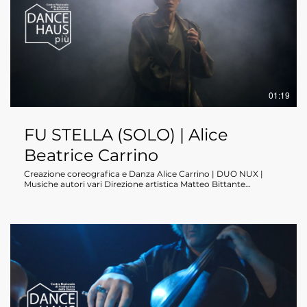
commovente. La "bromance", un termine che trascende la
semplice amicizia, assume una forma unica tra i quattro artisti.
Una tessitura coreografica che alterna movimenti sincronizzati
alla fluidità corporea individuale, esplorando così il potere
dell'unione più intima che sorge dalla condivisione di passioni,
sogni e sfide comuni.
01:19
FU STELLA (SOLO) | Alice
Beatrice Carrino
Creazione coreografica e Danza Alice Carrino | DUO NUX |
Musiche autori vari Direzione artistica Matteo Bittante
Produzione DANCEHAUSpiù 2024 Durata 15 minuti circa
Sinossi: In "Fu Stella," ispirato all'omonimo libro di filastrocche
di Matteo Corradini, l'esplorazione della coreografa Alice
Beatrice Carrino si addentra in temi profondi come l'assenza, la
memoria e il vuoto lasciato da coloro che non sono più con
noi. La coreografia illustra con forza il processo del ricordo, un
compito che spesso implica la lotta con l'assenza di una
persona cara, e nell’affrontare il vuoto, lo spazio dove qualcuno
un tempo era ma non è più, la performance invita il pubblico a
contemplare la natura della memoria, esplorando luoghi di
ricordo e la moltitudine di individui che un tempo li abitavano,