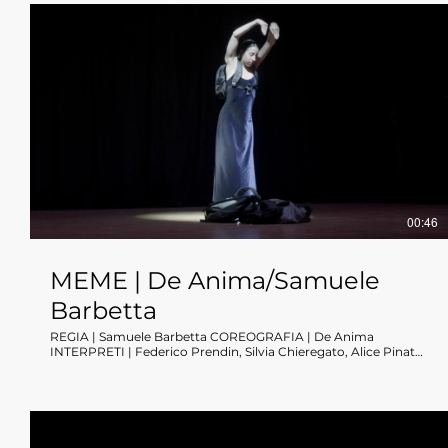
00:46
MEME | De Anima/Samuele
Barbetta
REGIA | Samuele Barbetta COREOGRAFIA | De Anima
INTERPRETI | Federico Prendin, Silvia Chieregato, Alice Pinato,
Elia Fiore, Riccardo Massaro, Massimo Farina COSTUMI E
SCENOGRAFIA | De Anima PRODUZIONE DANCEHAUSpiù
2026 all'interno del progetto YOUNGDREAMERS durata 55'