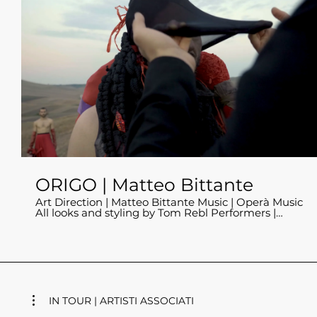
ORIGO | Matteo Bittante
Art Direction | Matteo Bittante Music | Operà Music
All looks and styling by Tom Rebl Performers |
Matteo Bittante, Fabio Calvisi, Alice Carrino,
Cristian Cucco, Giovanni Leone, Anita Lorusso
Production DANCEHAUSpiù Special thanks | Luca
Caon, Lorenzo Conti, Operà Music, Matera 2019,
Consorzio Teatri Uniti Basilicata Finalista al Milano
Fashion Film Festival 2019
IN TOUR | ARTISTI ASSOCIATI