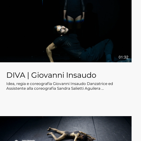
01:32
DIVA | Giovanni Insaudo
Idea, regia e coreografia Giovanni Insaudo Danzatrice ed
Assistente alla coreografia Sandra Salietti Aguilera
Danza Sandra Salietti Aguilera e Gianmarco Martini Zani
Scenografia e costumi Giovanni Insaudo
Produzione DANCEHAUSpiù 2024 Coproduzione I VESPRI |
Giovanni Insaudo “Diva" è il nuovo spettacolo di Giovanni
Insaudo, che esplora l'intramontabile figura della Diva e la sua
idealizzazione nella cultura popolare. La pièce si ispira
principalmente alla diva per eccellenza, Marilyn Monroe, e offre
uno sguardo sulla vita privata e spesso solitaria di queste icone
della fama degli anni ‘50. Lo spettacolo cerca di svelare
l'introversa realtà che si cela dietro il glamour, l'attenzione dei
media e l'idealizzazione del pubblico mettendo in luce il