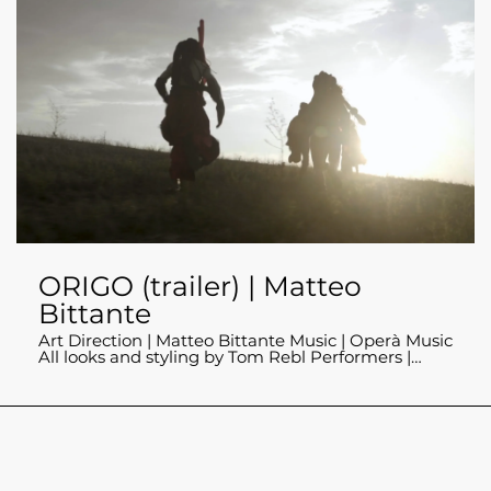
dedicate alla coreografica contemporanea negli
spazi della DanceHaus (Via Tertulliano 68) e del
Teatro Fontana (Via Gian Antonio Boltraffio,21).
ORIGO (trailer) | Matteo
Bittante
Art Direction | Matteo Bittante Music | Operà Music
All looks and styling by Tom Rebl Performers |
Matteo Bittante, Fabio Calvisi, Alice Carrino,
Cristian Cucco, Giovanni Leone, Anita Lorusso
Production DANCEHAUSpiù Special thanks | Luca
Caon, Lorenzo Conti, Operà Music, Matera 2019,
Consorzio Teatri Uniti Basilicata