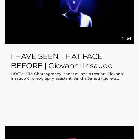
01:04
I HAVE SEEN THAT FACE
BEFORE | Giovanni Insaudo
NOSTALGIA Choreography, concept, and direction: Giovanni
Insaudo Choreography assistant: Sandra Salietti Aguilera
Dancers: Sandra Salietti Aguilera, Hélias Dorvault Second cast:
Sandra Salietti Aguilera, Thomas Martino Dramaturgy:
Giovanni Insaudo, Giulia Menti Video: Alfonso Fernández
Sánchez Lighting and costume design: Giovanni Insaudo
Music: Woodkid - Seen That Face Before / Minus Sixty One, Son
Lux - Sever, BFRND & Vladimir Cauchemar - Hedge Fund
Trance part.1, Jerskin Fendrix - Bella and Max | Poor Things
(Original Motion Picture Soundtrack) Organization and
management: Giulia Menti Production: I Vespri Co-production:
TanzLabor ROXY Ulm, DANCEHAUS più With the support of
Twain_Direzioni Altre, Palcoscenico Danza Duration: 50 min
NOSTALGIA is a profound reflection on the longing for the
past, the desire, and the need to relive unique and