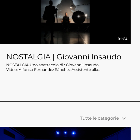
01:24
NOSTALGIA | Giovanni Insaudo
NOSTALGIA Uno spettacolo di : Giovanni Insaudo
Video: Alfonso Fernández Sánchez Assistente alla
coreografia: Sandra Salietti Aguilera Danzatori: Sandra Salietti
Aguilera, Hélias Dorvault Produzione: DANCEHAUSpiù I Vespri
Coproduzione: I Vespri con il supporto di TanzLabor ROXY
Ulm, Twain_Direzioni Altre, Palcoscenico Danza
Tutte le categorie