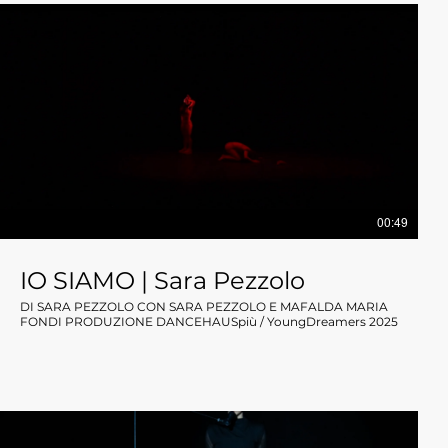
00:49
IO SIAMO | Sara Pezzolo
DI SARA PEZZOLO CON SARA PEZZOLO E MAFALDA MARIA
FONDI PRODUZIONE DANCEHAUSpiù / YoungDreamers 2025