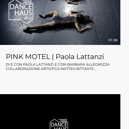
contrasto tra ciò che il pubblico vede e ciò che le dive vivono
veramente, evidenziando l'influenza spesso negativa delle
figure maschili nelle loro vite. Nell'epoca degli anni '50, le dive
erano spesso soggette al controllo e all'influenza di uomini
potenti che potevano plasmare la loro carriera e il loro destino
personale. Questi uomini, siano essi produttori, registi,
manager o anche mariti e amanti, avevano un ruolo
significativo nel decidere il percorso delle dive. Molte volte, le
dive erano costrette a conformarsi alle aspettative maschili,
01:08
limitando la loro autonomia e soffocando il loro potenziale
creativo. Filmaking Salvatore Lazzaro
PINK MOTEL | Paola Lattanzi
DI E CON PAOLA LATTANZI E CON BARBARA ALLEGREZZA
COLLABORAZIONE ARTISTICA MATTEO BITTANTE
PRODUZIONE DANCEHAUS PIU 2025