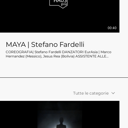
00:40
MAYA | Stefano Fardelli
COREOGRAFIA| Stefano Fardelli DANZATORI EurAsia | Marco
Hernandez (Messico), Jesus Rea (Bolivia) ASSISTENTE ALLE
PROVE | Tavishi Pownikar (India) MUSICA | Sync Inter di Alva
Noto – Epilogue di Alva Noto – Flujo Cuenquito COSTUMI |
Marco Hernandez | De La Croix (Messico) ARTISTA VISIVO |
Matteo Bittante (Italia) INSTALLAZIONE | installazione in carta
Tutte le categorie