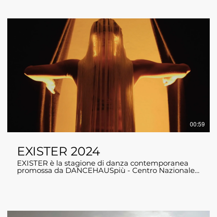
00:59
EXISTER 2024
EXISTER è la stagione di danza contemporanea
promossa da DANCEHAUSpiù - Centro Nazionale
di Produzione della Danza con sede a Milano, co-
diretto da Annamaria Onetti, Matteo Bittante e
Susanna Beltrami, sostenuto dal MiC-Ministero
della Cultura, dalla Regione Lombardia e dal
Comune di Milano. Dal 16 marzo all'11 dicembre
2o24, la stagione ospita più di 40 performance