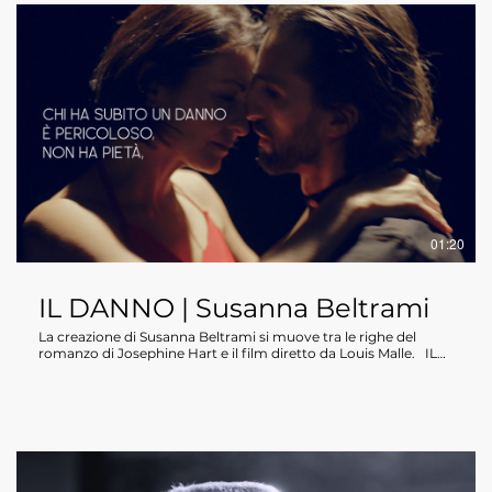
01:20
IL DANNO | Susanna Beltrami
La creazione di Susanna Beltrami si muove tra le righe del
romanzo di Josephine Hart e il film diretto da Louis Malle. IL
DANNO (debutto 8 ottobre 2025 MilanOltre Festival) una
creazione di SUSANNA BELTRAMI con EMANUELA
MONTANARI e ANTONINO SUTERA e con NICOLO BRIZZI
realizzazione e regia video/collaborazione alla regia teatrale
SALVATORE LAZZARO direzione stilistica e costumi LUZ
MARIA JARAMILLO luci e suono MATTEO BITTANTE
assistente SARA PEZZOLO maitre MATTEO BITTANTE, LUCA
NAPOLI, ALESSANDRO NORRITO sarta GIORGIA ANDREAZZA