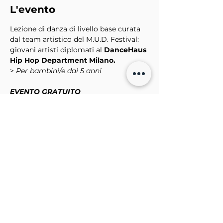
L'evento
Lezione di danza di livello base curata 
dal team artistico del M.U.D. Festival: 
giovani artisti diplomati al 
DanceHaus 
Hip Hop Department
Milano. 
> 
Per bambini/e dai 5 anni
EVENTO GRATUITO
Per maggiori info
promozione@dhpiu.com
+39 329 6005802
Sostenuto da