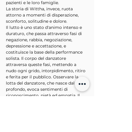
pazienti e le loro famiglie. 
La storia di Wittha, invece, ruota 
attorno a momenti di disperazione, 
sconforto, solitudine e dolore.
Il lutto è uno stato d'animo intenso e 
duraturo, che passa attraverso fasi di 
negazione, rabbia, negoziazione, 
depressione e accettazione, e 
costituisce la base della performance 
solista. Il corpo del danzatore 
attraversa queste fasi, mettendo a 
nudo ogni grido, intorpidimento, ritiro 
e ferita per il pubblico. Osservare la 
lotta del danzatore, che nasce dal 
profondo, evoca sentimenti di 
riconoscimento, pietà ed empatia. Il 
team attinge ampiamente alle proprie 
biografie ed esperienze emotive, oltre 
a riflettere sulle proprie differenze 
culturali.
In FivE, la danza di Wittha incarna 