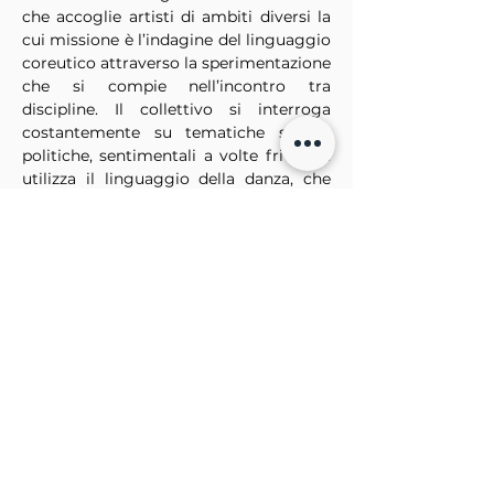
che accoglie artisti di ambiti diversi la 
cui missione è l’indagine del linguaggio 
coreutico attraverso la sperimentazione 
che si compie nell’incontro tra 
discipline. Il collettivo si interroga 
costantemente su tematiche sociali, 
politiche, sentimentali a volte frivole e 
utilizza il linguaggio della danza, che 
considera per sua natura intraducibile, 
“capace di essere tutto”, “accadimento 
in scena” e “accadimento della realtà”.
EVENTO GRATUITO
Per maggiori info 
promozione@dhpiu.com
+39 329 6005802
Prenota