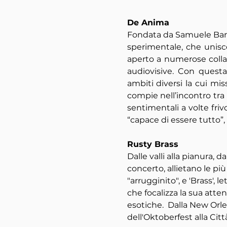
De Anima
Fondata da Samuele Barb
sperimentale, che unisce
aperto a numerose collab
audiovisive. Con questa
ambiti diversi la cui mi
compie nell’incontro tra d
sentimentali a volte frivo
“capace di essere tutto”,
Rusty Brass
Dalle valli alla pianura, 
concerto, allietano le più
"arrugginito", e 'Brass', 
che focalizza la sua att
esotiche.  Dalla New Orl
dell'Oktoberfest alla Citt