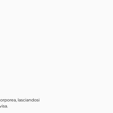
corporea, lasciandosi 
isa.