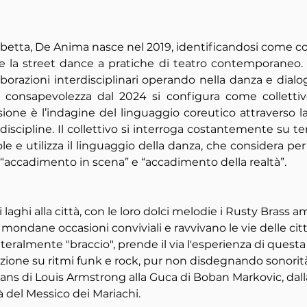
etta, De Anima nasce nel 2019, identificandosi come c
 la street dance a pratiche di teatro contemporaneo. N
orazioni interdisciplinari operando nella danza e dialoga
 consapevolezza dal 2024 si configura come collettivo 
ssione è l’indagine del linguaggio coreutico attraverso l
iscipline. Il collettivo si interroga costantemente su tem
le e utilizza il linguaggio della danza, che considera per
 “accadimento in scena” e “accadimento della realtà”.
dai laghi alla città, con le loro dolci melodie i Rusty Brass 
 mondane occasioni conviviali e ravvivano le vie delle città
letteralmente "braccio", prende il via l'esperienza di questa
enzione su ritmi funk e rock, pur non disdegnando sonorit
eans di Louis Armstrong alla Guca di Boban Markovic, dall
à del Messico dei Mariachi. 