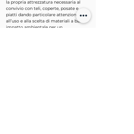
la propria attrezzatura necessaria al 
convivio con teli, coperte, posate e 
piatti dando particolare attenzione 
all’uso e alla scelta di materiali a basso 
impatto ambientale per un 
allestimento quanto più rispettoso 
verso l’ambiente che ci ospiterà.
Sostenuto da
Partner di
© 2026 DHpiù
More information