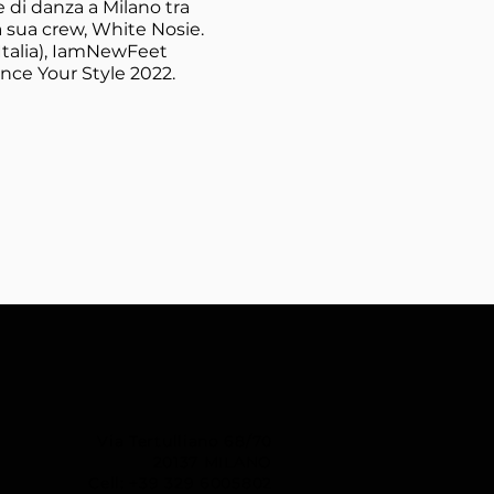
di danza a Milano tra
 sua crew, White Nosie.
(Italia), IamNewFeet
ance Your Style 2022.
Via Tertulliano 68/70
20137 MILANO
Cell: +39 329 6005802