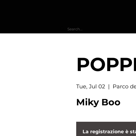
POPP
Tue, Jul 02
  |  
Parco de
Miky Boo
La registrazione è st