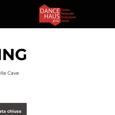
ING
lle Cave
ata chiusa