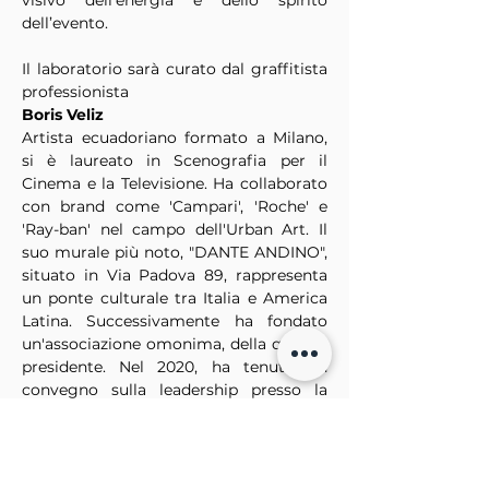
visivo dell’energia e dello spirito 
dell’evento.
Il laboratorio sarà curato dal graffitista 
professionista
Boris Veliz
Artista ecuadoriano formato a Milano, 
si è laureato in Scenografia per il 
Cinema e la Televisione. Ha collaborato 
con brand come 'Campari', 'Roche' e 
'Ray-ban' nel campo dell'Urban Art. Il 
suo murale più noto, "DANTE ANDINO", 
situato in Via Padova 89, rappresenta 
un ponte culturale tra Italia e America 
Latina. Successivamente ha fondato 
un'associazione omonima, della quale è 
presidente. Nel 2020, ha tenuto un 
convegno sulla leadership presso la 
'Triennale di Milano' e ha iniziato a 
insegnare Environment Design e 
Concept Art presso l'Accademia di Belle 
Arti Acme. La sua carriera riflette una 