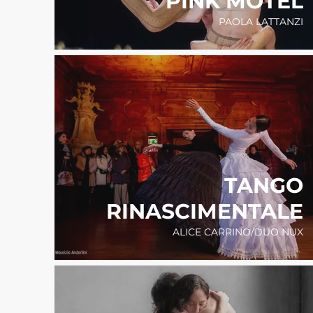
PINK MOTEL
PAOLA LATTANZI
TANGO
RINASCIMENTALE
ALICE CARRINO/DUO NUX