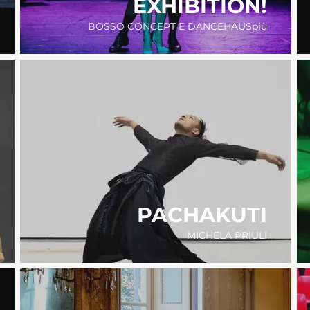
EXHIBITION!
BOSSO CONCEPT E DANCEHAUSpiù
PACHAKUTI
MICHELA PRIULI