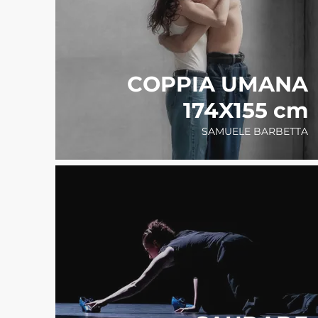
COPPIA UMANA
174X155 cm
SAMUELE BARBETTA