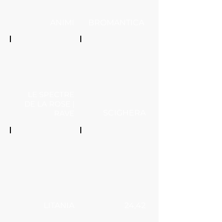
ANIMI
BROMANTICA
LE SPECTRE
DE LA ROSE |
SCIGHERA
RAVE
LITANIA
24,42