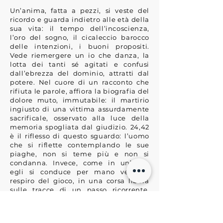
Un’anima, fatta a pezzi, si veste del
ricordo e guarda indietro alle età della
sua vita: il tempo dell’incoscienza,
l’oro del sogno, il cicaleccio barocco
delle intenzioni, i buoni propositi.
Vede riemergere un io che danza, la
lotta dei tanti sé agitati e confusi
dall’ebrezza del dominio, attratti dal
potere. Nel cuore di un racconto che
rifiuta le parole, affiora la biografia del
dolore muto, immutabile: il martirio
ingiusto di una vittima assurdamente
sacrificale, osservato alla luce della
memoria spogliata dal giudizio. 24,42
è il riflesso di questo sguardo: l’uomo
che si riflette contemplando le sue
piaghe, non si teme più e non si
condanna. Invece, come in un’alba,
egli si conduce per mano verso il
respiro del gioco, in una corsa libera
sulle tracce di un passo ricorrente,
nella dolcezza stillata da una rinascita
viva, inaspettata, eppure così attesa.