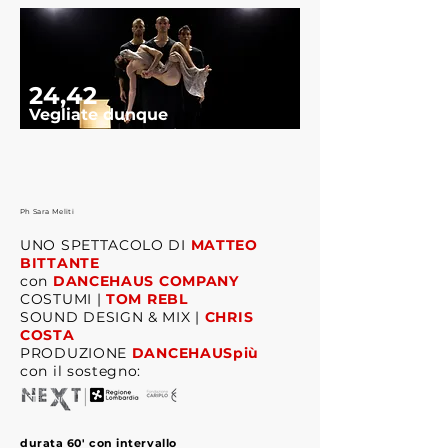
24,42
Vegliate dunque
Ph Sara Meliti
UNO SPETTACOLO DI
MATTEO
BITTANTE
con
DANCEHAUS COMPANY
COSTUMI |
TOM REBL
SOUND DESIGN & MIX |
CHRIS
COSTA
PRODUZIONE
DANCEHAUSpiù
con il sostegno:
durata 60' con intervallo